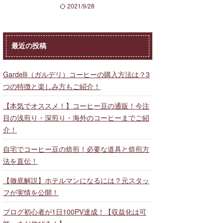
2021/9/28
最近の投稿
Gardelli（ガルデリ）コーヒーの購入方法は？3
つの特徴と楽しみ方もご紹介！
【本気でオススメ！】コーヒー豆の通販！今注
目の浅煎り・深煎り・海外のコーヒーまでご紹
介！
自宅でコーヒー豆の焙煎！必要な道具と焙煎方
法を直伝！
【徹底解説】ホテルマンになるには？元スタッ
フが実情を公開！
ブログ初心者が1日100PV達成！【収益化は可