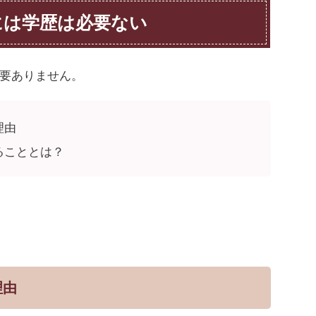
には学歴は必要ない
要ありません。
理由
ることとは？
。
理由