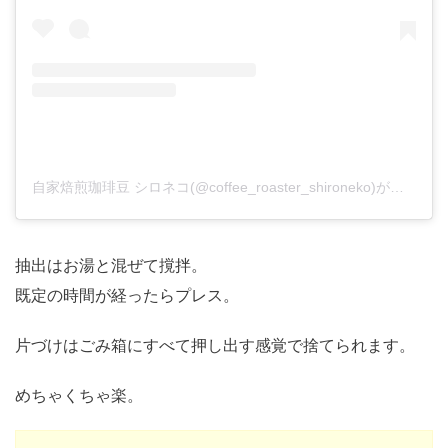
自家焙煎珈琲豆 シロネコ(@coffee_roaster_shironeko)がシェアした投稿
抽出はお湯と混ぜて撹拌。
既定の時間が経ったらプレス。
片づけはごみ箱にすべて押し出す感覚で捨てられます。
めちゃくちゃ楽。